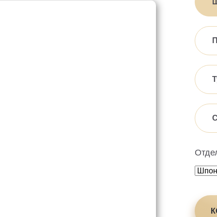
П
Т
С
Отде
К