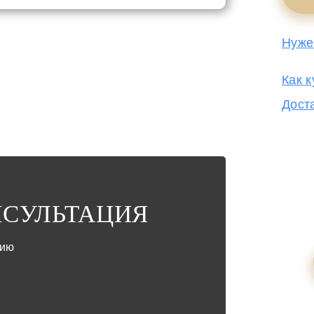
Нуже
Как к
Дост
НСУЛЬТАЦИЯ
цию