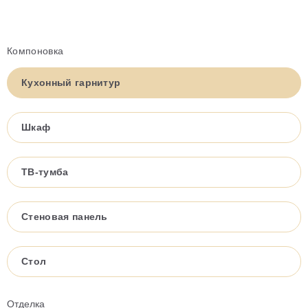
Компоновка
Кухонный гарнитур
Шкаф
ТВ-тумба
Стеновая панель
Стол
Отделка